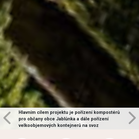
Hlavním cílem projektu je pořízení kompostérů
pro občany obce Jablůnka a dále pořízení
velkoobjemových kontejnerů na svoz
vybraných druhů odpadů v obci.