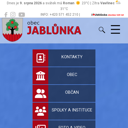
Dnes je
9. srpna 2026
a svátek má
Roman
23°C | Zítra
Vavřinec
31°C
INFO: +420 571 452 210 |
Jablůnka
podatelna@jablunka.cz
Oficiální stránky 
KONTAKTY
OBEC
OBČAN
SPOLKY A INSTITUCE
FOTO A VIDEO