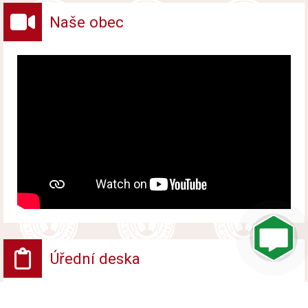
Naše obec
Úřední deska
VV - Návrh opatření obecné povahy