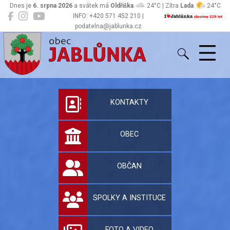
Dnes je
6. srpna 2026
a svátek má
Oldřiška
24°C | Zítra
Lada
24°C
INFO: +420 571 452 210 |
podatelna@jablunka.cz
Jablůnka
Oficiální stránky 
KONTAKTY
OBEC
OBČAN
SPOLKY A INSTITUCE
FOTO A VIDEO