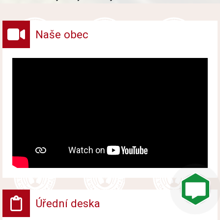
vybraných druhů odpadů v obci.
Naše obec
Úřední deska