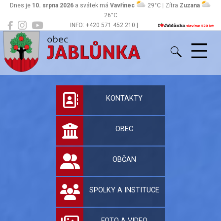
Dnes je
10. srpna 2026
a svátek má
Vavřinec
29°C | Zítra
Zuzana
26°C
INFO: +420 571 452 210 |
Jablůnka
podatelna@jablunka.cz
Oficiální stránky 
KONTAKTY
OBEC
OBČAN
SPOLKY A INSTITUCE
FOTO A VIDEO