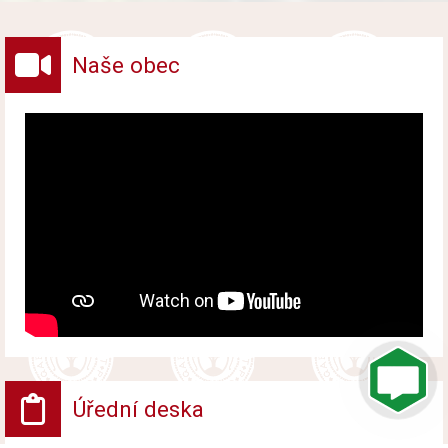
vybraných druhů odpadů v obci.
Naše obec
Úřední deska