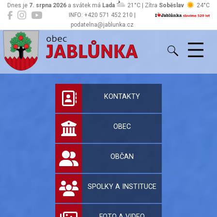
Dnes je
7. srpna 2026
a svátek má
Lada
21°C | Zítra
Soběslav
24°C
INFO: +420 571 452 210 |
podatelna@jablunka.cz
Jablůnka
Oficiální stránky 
KONTAKTY
OBEC
OBČAN
SPOLKY A INSTITUCE
FOTO A VIDEO