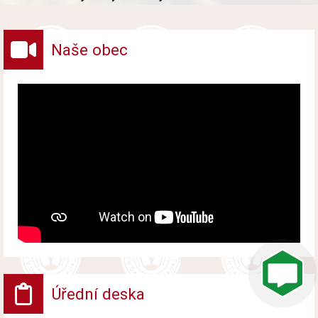
vybraných druhů odpadů v obci.
Naše obec
Úřední deska