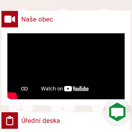
vybraných druhů odpadů v obci.
Naše obec
Úřední deska