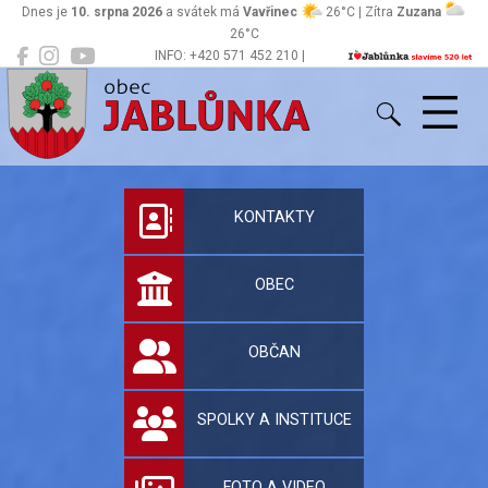
Dnes je
10. srpna 2026
a svátek má
Vavřinec
26°C | Zítra
Zuzana
26°C
INFO: +420 571 452 210 |
Jablůnka
podatelna@jablunka.cz
Oficiální stránky 
KONTAKTY
OBEC
OBČAN
SPOLKY A INSTITUCE
FOTO A VIDEO