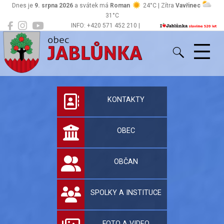
Dnes je
9. srpna 2026
a svátek má
Roman
24°C | Zítra
Vavřinec
31°C
INFO: +420 571 452 210 |
Jablůnka
podatelna@jablunka.cz
Oficiální stránky 
KONTAKTY
OBEC
OBČAN
SPOLKY A INSTITUCE
FOTO A VIDEO