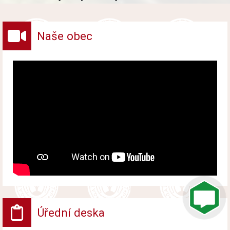
vybraných druhů odpadů v obci.
Naše obec
Úřední deska