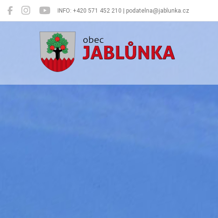
INFO: +420 571 452 210 | podatelna@jablunka.cz
Jablůnka
Oficiální 