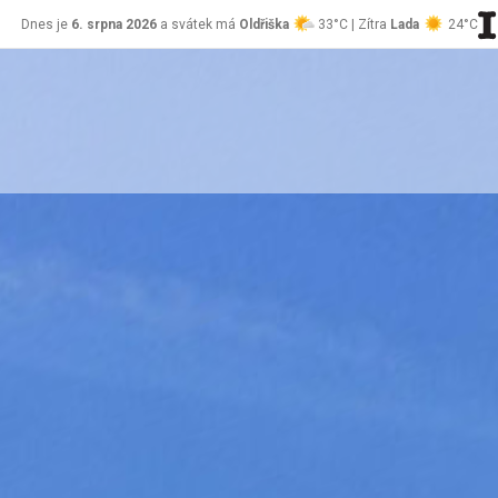
Dnes je
6. srpna 2026
a svátek má
Oldřiška
33°C | Zítra
Lada
24°C
stránky Jablůnka