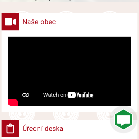
vybraných druhů odpadů v obci.
Naše obec
Úřední deska