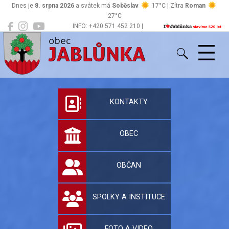
Dnes je
8. srpna 2026
a svátek má
Soběslav
17°C | Zítra
Roman
27°C
INFO: +420 571 452 210 |
Jablůnka
podatelna@jablunka.cz
Oficiální stránky 
KONTAKTY
OBEC
OBČAN
SPOLKY A INSTITUCE
FOTO A VIDEO