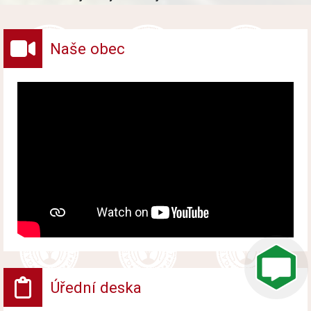
vybraných druhů odpadů v obci.
Naše obec
Úřední deska