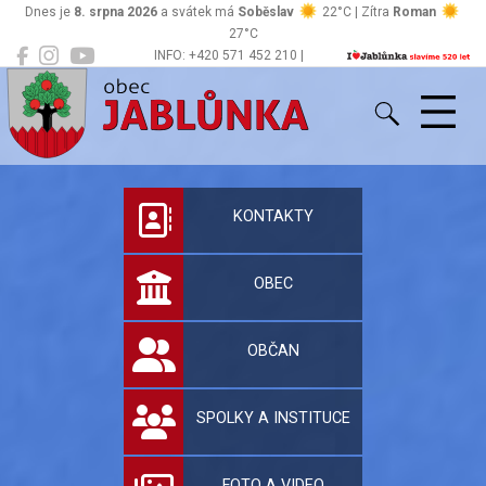
Dnes je
8. srpna 2026
a svátek má
Soběslav
22°C | Zítra
Roman
27°C
INFO: +420 571 452 210 |
Jablůnka
podatelna@jablunka.cz
Oficiální stránky 
KONTAKTY
OBEC
OBČAN
SPOLKY A INSTITUCE
FOTO A VIDEO