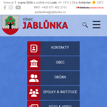
Dnes je
7. srpna 2026
a svátek má
Lada
19°C | Zítra
Soběslav
24°C
INFO: +420 571 452 210 |
podatelna@jablunka.cz
Jablůnka
Oficiální stránky 
KONTAKTY
OBEC
OBČAN
SPOLKY A INSTITUCE
FOTO A VIDEO