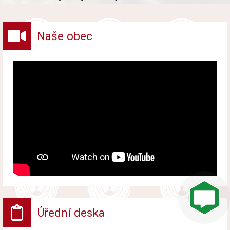
vybraných druhů odpadů v obci.
Naše obec
Úřední deska