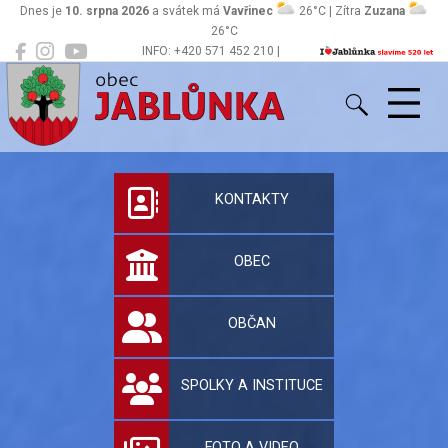
Dnes je
10. srpna 2026
a svátek má
Vavřinec
26°C | Zítra
Zuzana
26°C
INFO: +420 571 452 210 |
Jablůnka
podatelna@jablunka.cz
Oficiální stránky 
KONTAKTY
OBEC
OBČAN
SPOLKY A INSTITUCE
FOTO A VIDEO