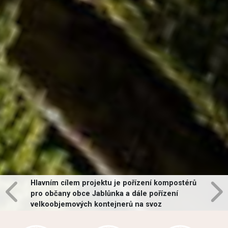
Hlavním cílem projektu je pořízení kompostérů
pro občany obce Jablůnka a dále pořízení
velkoobjemových kontejnerů na svoz
vybraných druhů odpadů v obci.