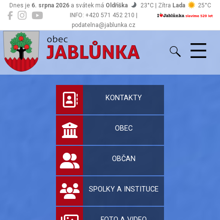
Dnes je
6. srpna 2026
a svátek má
Oldřiška
23°C | Zítra
Lada
25°C
INFO: +420 571 452 210 |
podatelna@jablunka.cz
Jablůnka
Oficiální stránky 
KONTAKTY
OBEC
OBČAN
SPOLKY A INSTITUCE
FOTO A VIDEO