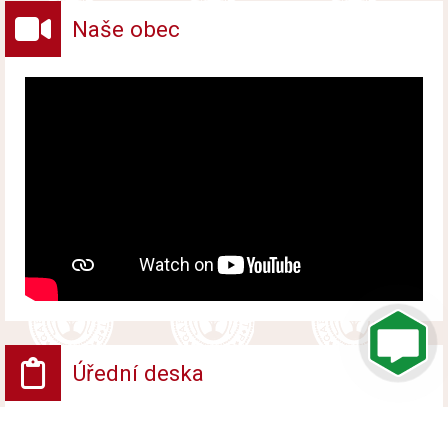
Naše obec
Úřední deska
Vyhlášení platnosti obnoveného katastrálního