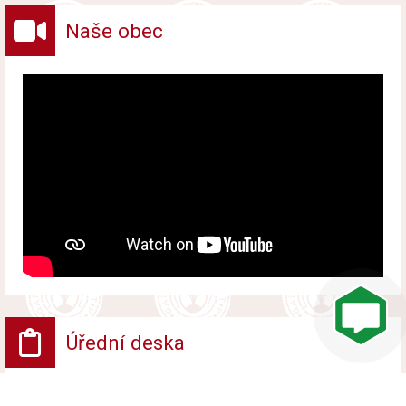
Naše obec
Úřední deska
VV - Návrh opatření obecné povahy