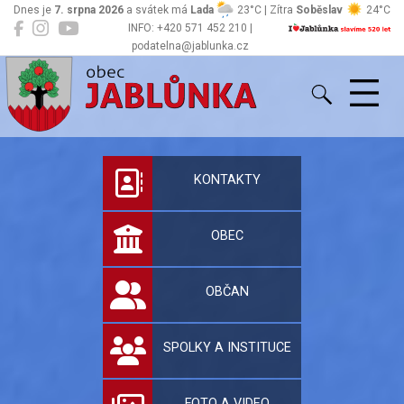
Dnes je
7. srpna 2026
a svátek má
Lada
23°C | Zítra
Soběslav
24°C
INFO: +420 571 452 210 |
podatelna@jablunka.cz
Jablůnka
Oficiální stránky 
KONTAKTY
OBEC
OBČAN
SPOLKY A INSTITUCE
FOTO A VIDEO