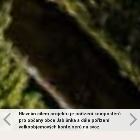
Hlavním cílem projektu je pořízení kompostérů
pro občany obce Jablůnka a dále pořízení
velkoobjemových kontejnerů na svoz
vybraných druhů odpadů v obci.