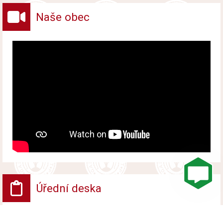
Naše obec
Úřední deska
VV - Návrh opatření obecné povahy