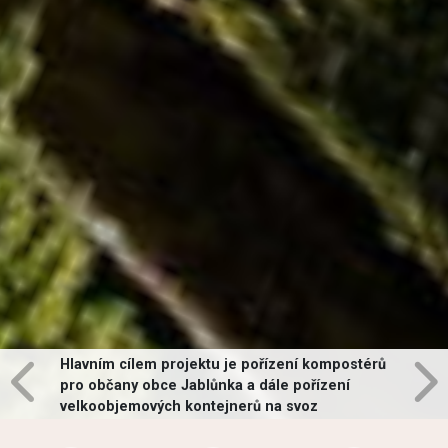
Hlavním cílem projektu je pořízení kompostérů
pro občany obce Jablůnka a dále pořízení
velkoobjemových kontejnerů na svoz
vybraných druhů odpadů v obci.