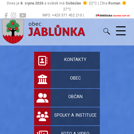
Dnes je
8. srpna 2026
a svátek má
Soběslav
22°C | Zítra
Roman
27°C
INFO: +420 571 452 210 |
Jablůnka
podatelna@jablunka.cz
Oficiální stránky 
KONTAKTY
OBEC
OBČAN
SPOLKY A INSTITUCE
FOTO A VIDEO