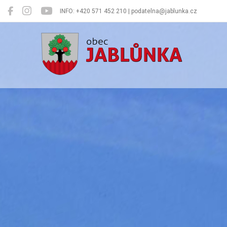
INFO: +420 571 452 210 | podatelna@jablunka.cz
Jablůnka
Oficiální 