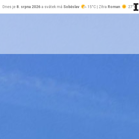
Dnes je
8. srpna 2026
a svátek má
Soběslav
15°C | Zítra
Roman
27°C
stránky Jablůnka