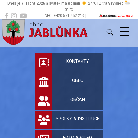
Dnes je
9. srpna 2026
a svátek má
Roman
27°C | Zítra
Vavřinec
31°C
INFO: +420 571 452 210 |
Jablůnka
podatelna@jablunka.cz
Oficiální stránky 
KONTAKTY
OBEC
OBČAN
SPOLKY A INSTITUCE
FOTO A VIDEO