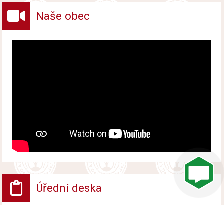
Naše obec
Úřední deska
VV - Návrh opatření obecné povahy