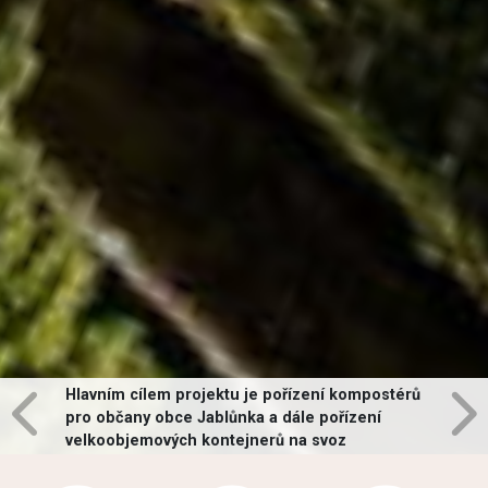
Hlavním cílem projektu je pořízení kompostérů
pro občany obce Jablůnka a dále pořízení
velkoobjemových kontejnerů na svoz
vybraných druhů odpadů v obci.