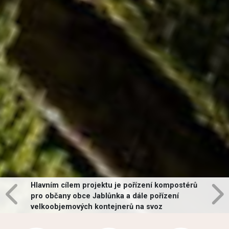
Hlavním cílem projektu je pořízení kompostérů
pro občany obce Jablůnka a dále pořízení
velkoobjemových kontejnerů na svoz
vybraných druhů odpadů v obci.