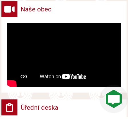
Naše obec
Úřední deska
VV - Návrh opatření obecné povahy