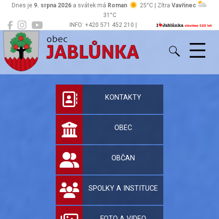
Dnes je
9. srpna 2026
a svátek má
Roman
25°C | Zítra
Vavřinec
31°C
INFO: +420 571 452 210 |
Jablůnka
podatelna@jablunka.cz
Oficiální stránky 
KONTAKTY
OBEC
OBČAN
SPOLKY A INSTITUCE
FOTO A VIDEO