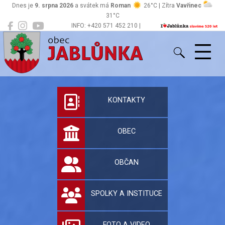
Dnes je
9. srpna 2026
a svátek má
Roman
26°C | Zítra
Vavřinec
31°C
INFO: +420 571 452 210 |
Jablůnka
podatelna@jablunka.cz
Oficiální stránky 
KONTAKTY
OBEC
OBČAN
SPOLKY A INSTITUCE
FOTO A VIDEO