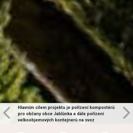
Hlavním cílem projektu je pořízení kompostérů
pro občany obce Jablůnka a dále pořízení
velkoobjemových kontejnerů na svoz
vybraných druhů odpadů v obci.