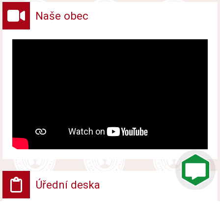
Naše obec
Úřední deska
VV - Návrh opatření obecné povahy