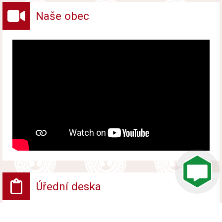
Naše obec
Úřední deska
VV - Návrh opatření obecné povahy