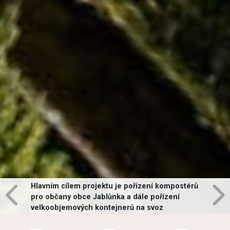
Hlavním cílem projektu je pořízení kompostérů
pro občany obce Jablůnka a dále pořízení
velkoobjemových kontejnerů na svoz
vybraných druhů odpadů v obci.