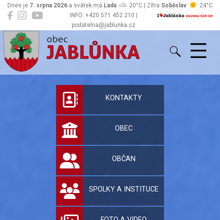
Dnes je
7. srpna 2026
a svátek má
Lada
20°C | Zítra
Soběslav
24°C
INFO: +420 571 452 210 |
podatelna@jablunka.cz
Jablůnka
Oficiální stránky 
KONTAKTY
OBEC
OBČAN
SPOLKY A INSTITUCE
FOTO A VIDEO