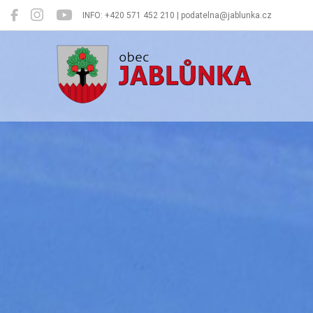
INFO: +420 571 452 210 | podatelna@jablunka.cz
Jablůnka
Oficiální 