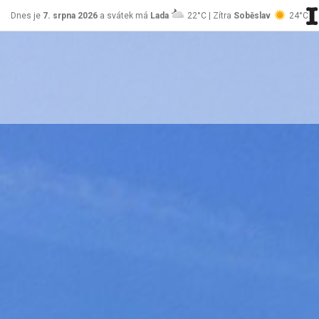
Dnes je
7. srpna 2026
a svátek má
Lada
22°C | Zítra
Soběslav
24°C
stránky Jablůnka