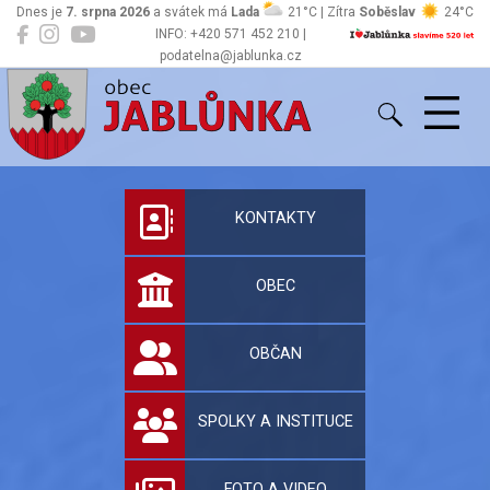
Dnes je
7. srpna 2026
a svátek má
Lada
21°C | Zítra
Soběslav
24°C
INFO: +420 571 452 210 |
podatelna@jablunka.cz
Jablůnka
Oficiální stránky 
KONTAKTY
OBEC
OBČAN
SPOLKY A INSTITUCE
FOTO A VIDEO