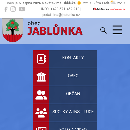
Dnes je
6. srpna 2026
a svátek má
Oldřiška
22°C | Zítra
Lada
25°C
INFO: +420 571 452 210 |
podatelna@jablunka.cz
Jablůnka
Oficiální stránky 
KONTAKTY
OBEC
OBČAN
SPOLKY A INSTITUCE
FOTO A VIDEO