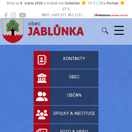
Dnes je
8. srpna 2026
a svátek má
Soběslav
16°C | Zítra
Roman
27°C
INFO: +420 571 452 210 |
Jablůnka
podatelna@jablunka.cz
Oficiální stránky 
KONTAKTY
OBEC
OBČAN
SPOLKY A INSTITUCE
FOTO A VIDEO