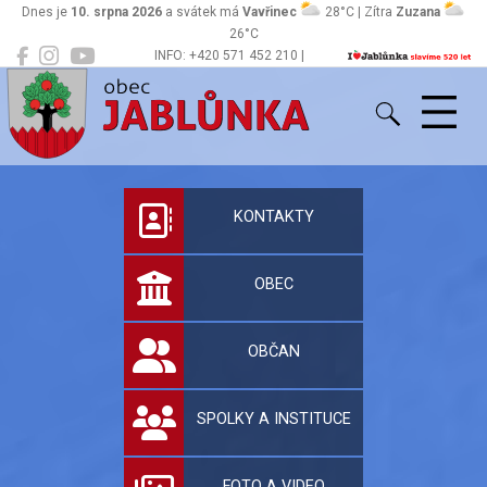
Dnes je
10. srpna 2026
a svátek má
Vavřinec
28°C | Zítra
Zuzana
26°C
INFO: +420 571 452 210 |
Jablůnka
podatelna@jablunka.cz
Oficiální stránky 
KONTAKTY
OBEC
OBČAN
SPOLKY A INSTITUCE
FOTO A VIDEO