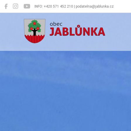
INFO: +420 571 452 210 | podatelna@jablunka.cz
Jablůnka
Oficiální 