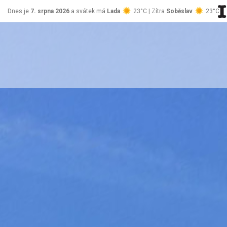
Dnes je
7. srpna 2026
a svátek má
Lada
23°C | Zítra
Soběslav
23°C
stránky Jablůnka