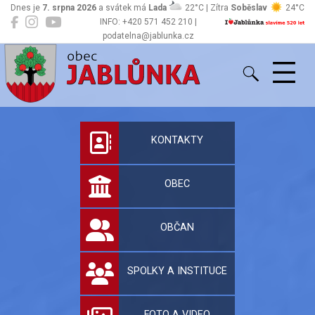
Dnes je
7. srpna 2026
a svátek má
Lada
22°C | Zítra
Soběslav
24°C
INFO: +420 571 452 210 |
podatelna@jablunka.cz
Jablůnka
Oficiální stránky 
KONTAKTY
OBEC
OBČAN
SPOLKY A INSTITUCE
FOTO A VIDEO