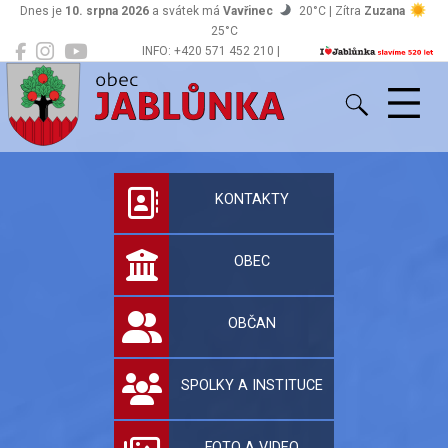
Dnes je
10. srpna 2026
a svátek má
Vavřinec
20°C | Zítra
Zuzana
25°C
INFO: +420 571 452 210 |
Jablůnka
podatelna@jablunka.cz
Oficiální stránky 
KONTAKTY
OBEC
OBČAN
SPOLKY A INSTITUCE
FOTO A VIDEO