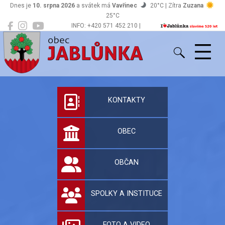
Dnes je
10. srpna 2026
a svátek má
Vavřinec
20°C | Zítra
Zuzana
25°C
INFO: +420 571 452 210 |
Jablůnka
podatelna@jablunka.cz
Oficiální stránky 
KONTAKTY
OBEC
OBČAN
SPOLKY A INSTITUCE
FOTO A VIDEO