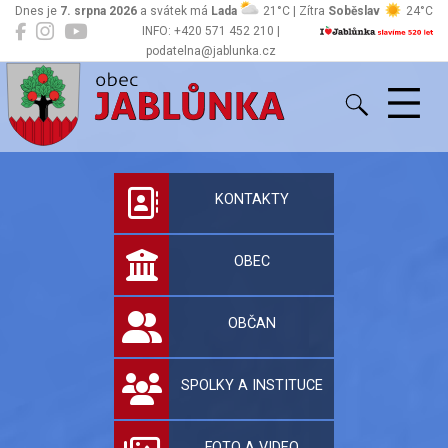
Dnes je
7. srpna 2026
a svátek má
Lada
21°C | Zítra
Soběslav
24°C
INFO: +420 571 452 210 |
podatelna@jablunka.cz
Jablůnka
Oficiální stránky 
KONTAKTY
OBEC
OBČAN
SPOLKY A INSTITUCE
FOTO A VIDEO